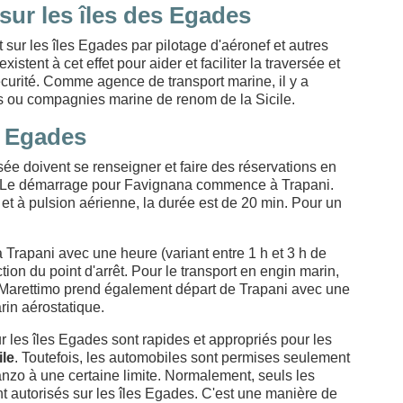
sur les îles des Egades
t sur les îles Egades par pilotage d'aéronef et autres
stent à cet effet pour aider et faciliter la traversée et
curité. Comme agence de transport marine, il y a
es ou compagnies marine de renom de la Sicile.
s Egades
ersée doivent se renseigner et faire des réservations en
o. Le démarrage pour Favignana commence à Trapani.
 et à pulsion aérienne, la durée est de 20 min. Pour un
apani avec une heure (variant entre 1 h et 3 h de
tion du point d'arrêt. Pour le transport en engin marin,
 Marettimo prend également départ de Trapani avec une
rin aérostatique.
les îles Egades sont rapides et appropriés pour les
ile
. Toutefois, les automobiles sont permises seulement
nzo à une certaine limite. Normalement, seuls les
ont autorisés sur les îles Egades. C'est une manière de