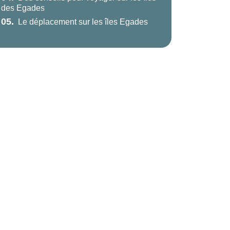
des Egades
05.
Le déplacement sur les îles Egades