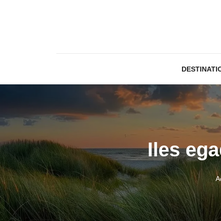
DESTINATI
Iles ega
A