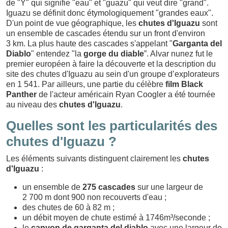
de "Y" qui signifie "eau" et "guazu" qui veut dire "grand".
Iguazu se définit donc étymologiquement "grandes eaux".
D'un point de vue géographique, les
chutes d'Iguazu
sont
un ensemble de cascades étendu sur un front d'environ
3 km. La plus haute des cascades s'appelant "
Garganta del
Diablo
" entendez "la
gorge du diable
”. Alvar nunez fut le
premier européen à faire la découverte et la description du
site des chutes d'Iguazu au sein d'un groupe d’explorateurs
en 1 541. Par ailleurs, une partie du célèbre
film Black
Panther
de l'acteur américain Ryan Coogler a été tournée
au niveau des
chutes d'Iguazu
.
Quelles sont les particularités des
chutes d'Iguazu ?
Les éléments suivants distinguent clairement les
chutes
d'Iguazu
:
un ensemble de
275 cascades
sur une largeur de
2 700 m dont 900 non recouverts d'eau ;
des chutes de 60 à 82 m ;
un débit moyen de chute estimé à 1746m³/seconde ;
le
canyon de garganta del diablo
avec une largeur de