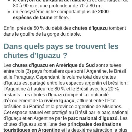
80 à 90 m et une profondeur de 70 à 80 m ;
un écosystème riche comportant plus de
2000
espèces
de faune
et flore.
Enfin, près de 50 % du débit des
chutes d'Iguazu
tombent
dans le gouffre de la gorge du diable.
Dans quels pays se trouvent les
chutes d'Iguazu ?
Les
chutes d'Iguazu en Amérique du Sud
sont situées
entre trois (3) pays frontaliers que sont l'Argentine, le Brésil
et le Paraguay. Cependant, le volume total des chutes
d'Iguazu est partagé entre les espaces argentin et brésilien :
l'Argentine à hauteur de 80 % et le Brésil avec les 20 %
restants. Les chutes d'Iguazu rompent la continuité
d'écoulement de la
rivière Iguaçu
, affluent entre l'État
brésilien du Paraná et la province argentine de Misiones.
Cet espace naturel est protégé au Brésil par le parc national
d'Iguaçu et en Argentine par le
parc national d'iguazú
. Les
chutes d'Iguazu sont l'une des
principales destinations
touristiques en Argentine
et la deuxième attraction la plus