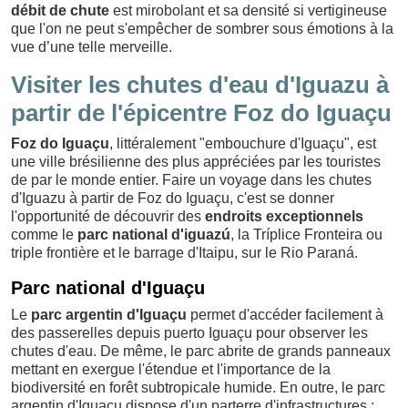
débit de chute
est mirobolant et sa densité si vertigineuse
que l'on ne peut s'empêcher de sombrer sous émotions à la
vue d’une telle merveille.
Visiter les chutes d'eau d'Iguazu à
partir de l'épicentre Foz do Iguaçu
Foz do Iguaçu
, littéralement "embouchure d'Iguaçu", est
une ville brésilienne des plus appréciées par les touristes
de par le monde entier. Faire un voyage dans les chutes
d'Iguazu à partir de Foz do Iguaçu, c'est se donner
l'opportunité de découvrir des
endroits exceptionnels
comme le
parc national d'iguazú
, la Tríplice Fronteira ou
triple frontière et le barrage d'Itaipu, sur le Rio Paraná.
Parc national d'Iguaçu
Le
parc argentin d'Iguaçu
permet d'accéder facilement à
des passerelles depuis puerto Iguaçu pour observer les
chutes d'eau. De même, le parc abrite de grands panneaux
mettant en exergue l'étendue et l'importance de la
biodiversité en forêt subtropicale humide. En outre, le parc
argentin d'Iguaçu dispose d'un parterre d'infrastructures :