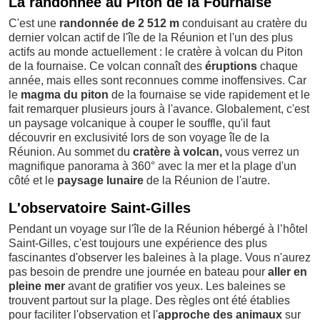
La randonnée au Piton de la Fournaise
C'est une
randonnée de 2 512 m
conduisant au cratère du
dernier volcan actif de l'île de la Réunion et l'un des plus
actifs au monde actuellement : le cratère à volcan du Piton
de la fournaise. Ce volcan connaît des
éruptions
chaque
année, mais elles sont reconnues comme inoffensives. Car
le
magma du piton
de la fournaise se vide rapidement et le
fait remarquer plusieurs jours à l'avance. Globalement, c'est
un paysage volcanique à couper le souffle, qu'il faut
découvrir en exclusivité lors de son voyage île de la
Réunion. Au sommet du
cratère à volcan,
vous verrez un
magnifique panorama à 360° avec la mer et la plage d'un
côté et le
paysage lunaire
de la Réunion de l'autre.
L'observatoire Saint-Gilles
Pendant un voyage sur l'île de la Réunion hébergé à l’hôtel
Saint-Gilles, c'est toujours une expérience des plus
fascinantes d'observer les baleines à la plage. Vous n'aurez
pas besoin de prendre une journée en bateau pour
aller en
pleine mer
avant de gratifier vos yeux. Les baleines se
trouvent partout sur la plage. Des règles ont été établies
pour faciliter l'observation et l'
approche des animaux
sur